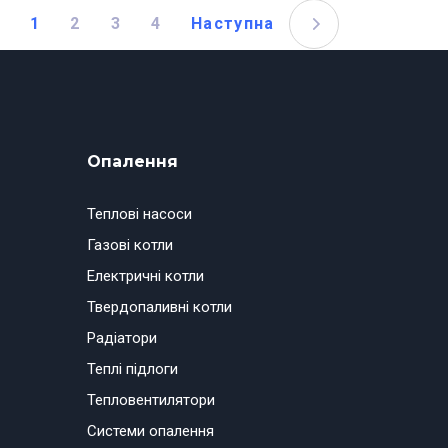
1
2
3
4
Наступна
Опалення
Теплові насоси
Газові котли
Електричні котли
Твердопаливні котли
Радіатори
Теплі підлоги
Тепловентилятори
Системи опалення