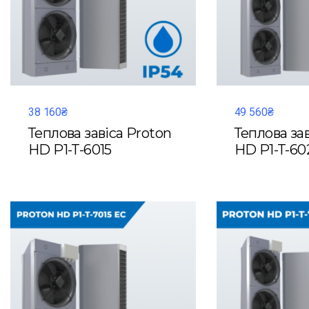
38 160₴
49 560₴
Теплова завіса Proton
Теплова за
HD P1-T-6015
HD P1-T-60