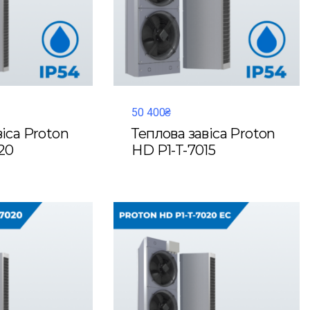
50 400₴
віса Proton
Теплова завіса Proton
20
HD P1-T-7015