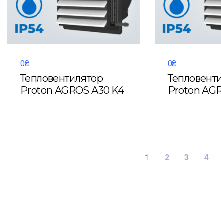
0₴
0₴
Тепловентилятор
Тепловент
Proton AGROS A30 K4
Proton AGR
1
2
3
4