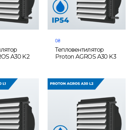
0₴
илятор
Тепловентилятор
ROS A30 K2
Proton AGROS A30 K3