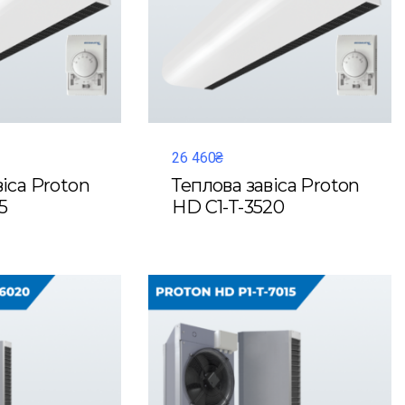
26 460₴
віса Proton
Теплова завіса Proton
5
HD C1-T-3520