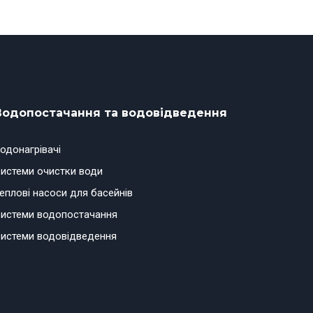
Водопостачання та водовідведення
одонагрівачі
истеми очистки води
еплові насоси для басейнів
истеми водопостачання
истеми водовідведення