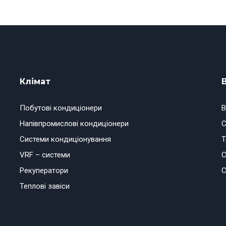
Клімат
Побутові кондиціонери
В
Напівпромислові кондиціонери
С
Системи кондиціонування
Т
VRF – системи
С
Рекуператори
С
Теплові завіси