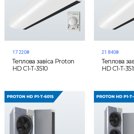
17 220₴
21 840₴
Теплова завіса Proton
Теплова за
HD C1-T-3510
HD C1-T-351