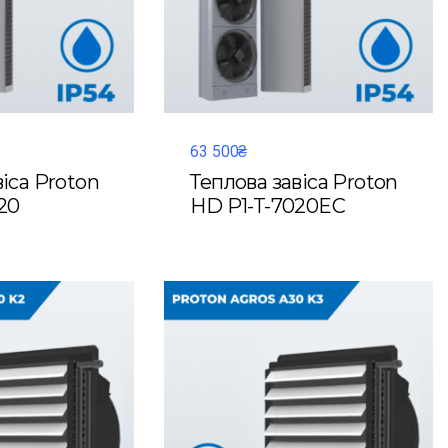
63 500₴
віса Proton
Теплова завіса Proton
20
HD P1-T-7020EC