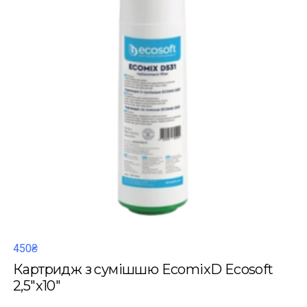
450₴
Картридж з сумішшю EcomixD Ecosoft
2,5"x10"