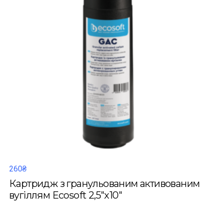
260₴
Картридж з гранульованим активованим
вугіллям Ecosoft 2,5"х10"