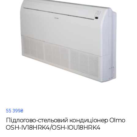
55 399₴
Підлогово-стельовий кондиціонер Olmo
OSH-IV18HRK4/OSH-IOU18HRK4