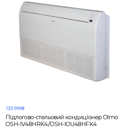
120 999₴
Підлогово-стельовий кондиціонер Olmo
OSH-IV48HRK4/OSH-IOU48HFK4