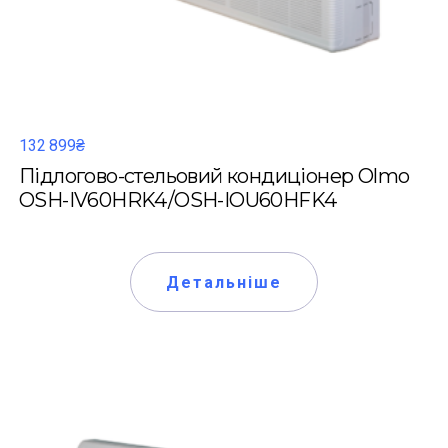
132 899₴
Підлогово-стельовий кондиціонер Olmo
OSH-IV60HRK4/OSH-IOU60HFK4
Детальніше