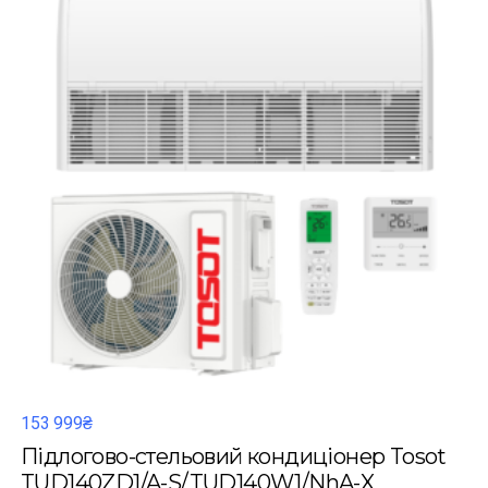
153 999₴
Підлогово-стельовий кондиціонер Tosot
TUD140ZD1/A-S/TUD140W1/NhA-X