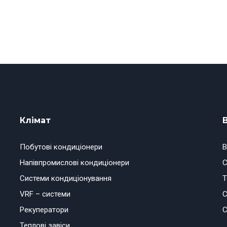
Клімат
Побутові кондиціонери
В
Напівпромислові кондиціонери
С
Системи кондиціонування
Т
VRF – системи
С
Рекуператори
С
Теплові завіси