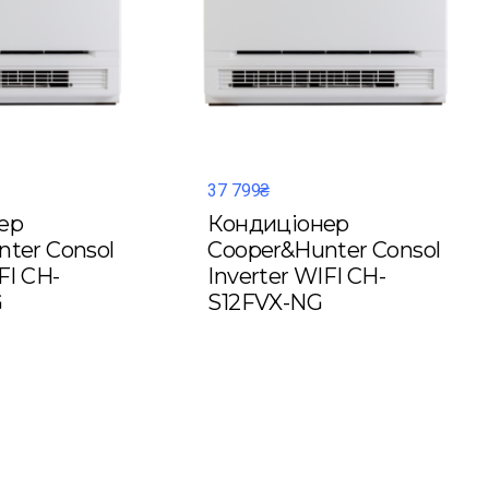
37 799₴
ер
Кондиціонер
ter Consol
Cooper&Hunter Consol
FI CH-
Inverter WIFI CH-
G
S12FVX-NG