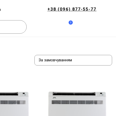
+38 (096) 877-55-77
и
0