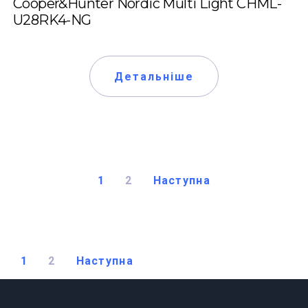
Cooper&Hunter Nordic Multi Light CHML-
U28RK4-NG
Детальніше
1
2
Наступна
1
2
Наступна