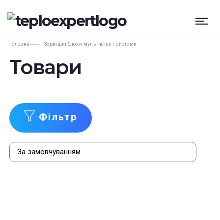
Головна
Зовнішні блоки мультиспліт-системи
Товари
Фільтр