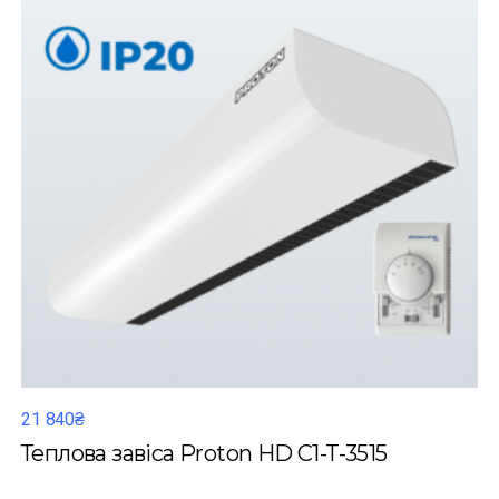
21 840₴
Теплова завіса Proton HD C1-T-3515