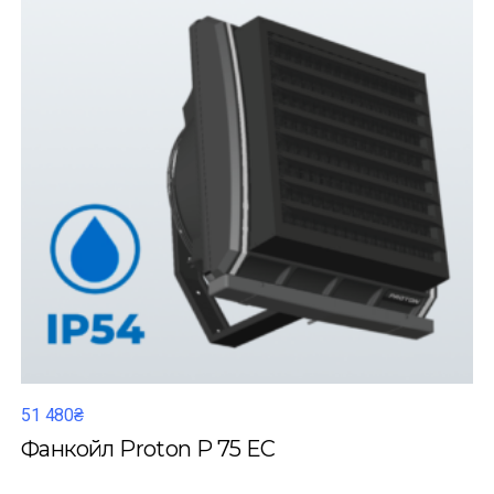
51 480₴
Фанкойл Proton P 75 EC