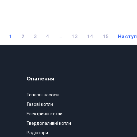
1
2
3
4
…
13
14
15
Насту
Опалення
Теплові насоси
Газові котли
Електричні котли
Твердопаливні котли
Радіатори