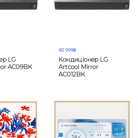
40 999₴
ер LG
Кондиціонер LG
rror AC09BK
Artcool Mirror
AC012BK