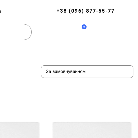
+38 (096) 877-55-77
и
0