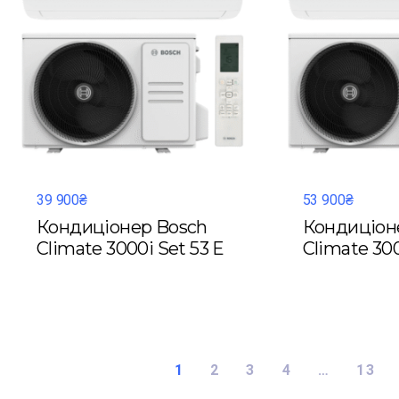
39 900₴
53 900₴
Кондиціонер Bosch
Кондиціон
Climate 3000i Set 53 E
Climate 300
1
2
3
4
…
13