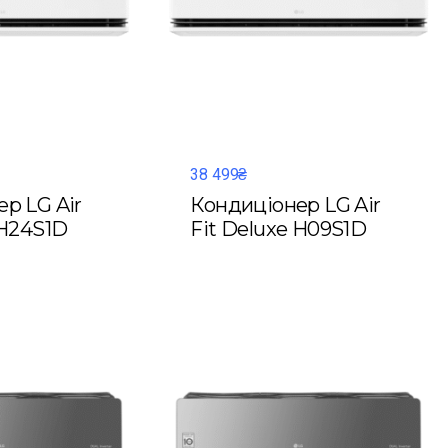
38 499₴
р LG Air
Кондиціонер LG Air
 H24S1D
Fit Deluxe H09S1D