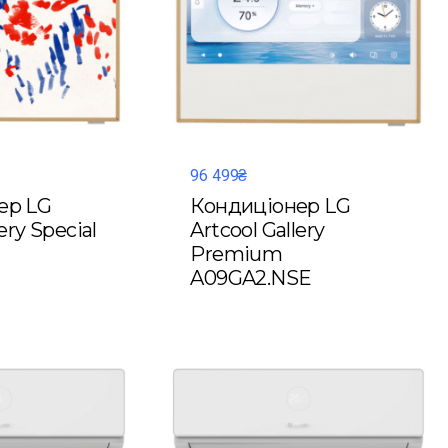
96 499₴
ер LG
Кондиціонер LG
ery Special
Artcool Gallery
Premium
A09GA2.NSE