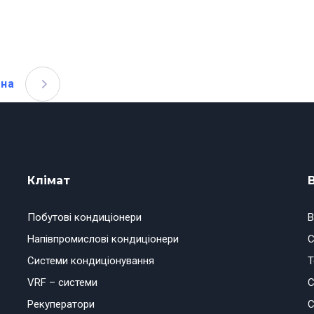
пна
Клімат
Побутові кондиціонери
В
Напівпромислові кондиціонери
С
Системи кондиціонування
Т
VRF – системи
С
Рекуператори
С