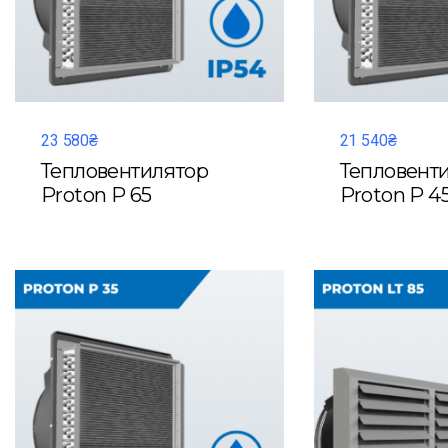
23 580₴
21 540₴
Тепловентилятор
Тепловент
Proton P 65
Proton P 4