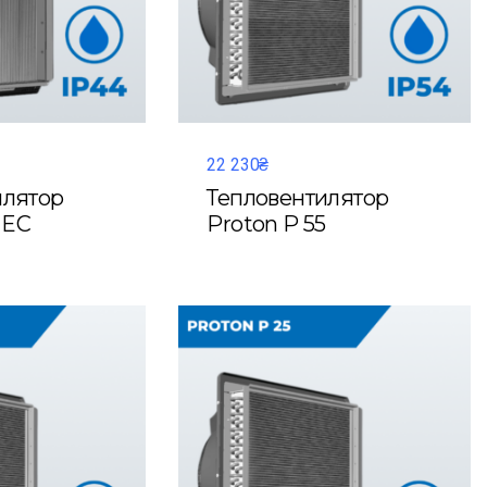
22 230₴
илятор
Тепловентилятор
 EC
Proton P 55