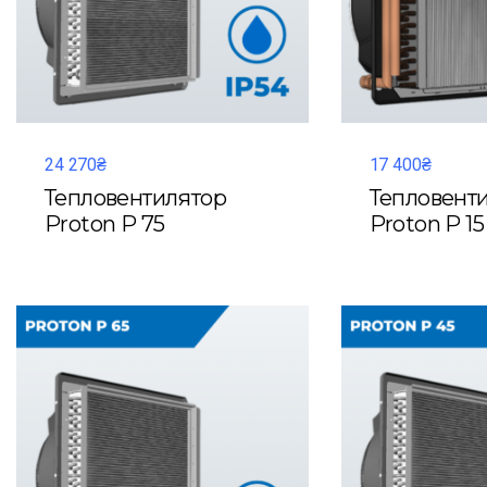
24 270₴
17 400₴
Тепловентилятор
Тепловент
Proton P 75
Proton P 15