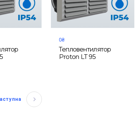
0₴
илятор
Тепловентилятор
5
Proton LT 95
аступна