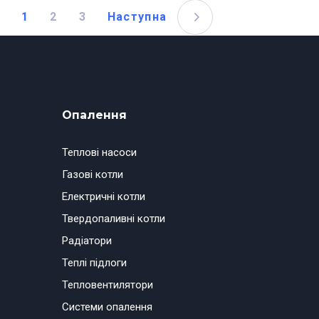
1
2
3
Наступна
Опалення
Теплові насоси
Газові котли
Електричні котли
Твердопаливні котли
Радіатори
Теплі підлоги
Тепловентилятори
Системи опалення