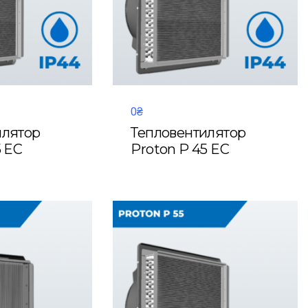
0₴
илятор
Тепловентилятор
5 EC
Proton P 45 EC