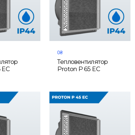
0₴
илятор
Тепловентилятор
5 EC
Proton P 65 EC