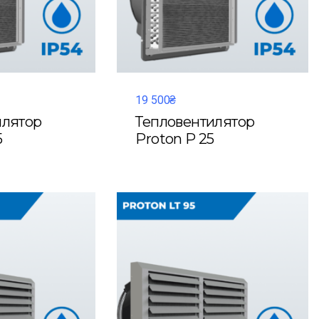
19 500₴
илятор
Тепловентилятор
5
Proton P 25