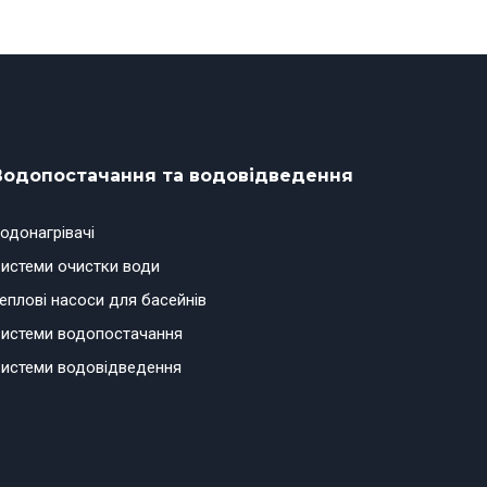
Водопостачання та водовідведення
одонагрівачі
истеми очистки води
еплові насоси для басейнів
истеми водопостачання
истеми водовідведення