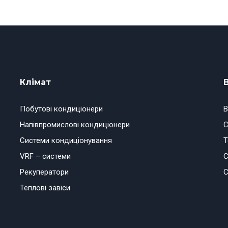
Клімат
Побутові кондиціонери
В
Напівпромислові кондиціонери
С
Системи кондиціонування
Т
VRF – системи
С
Рекуператори
С
Теплові завіси