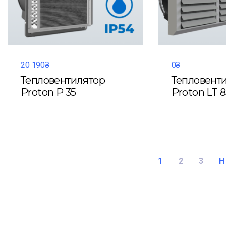
20 190₴
0₴
Тепловентилятор
Тепловент
Proton P 35
Proton LT 8
1
2
3
Н