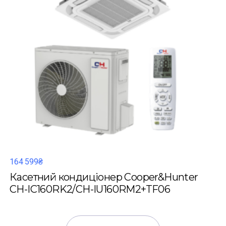
164 599₴
Касетний кондиціонер Cooper&Hunter
CH-IC160RK2/CH-IU160RM2+TF06