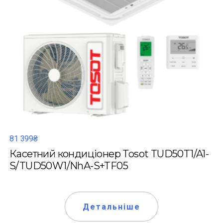
81 399₴
Касетний кондиціонер Tosot TUD50T1/A1-
S/TUD50W1/NhA-S+TF05
Детальніше