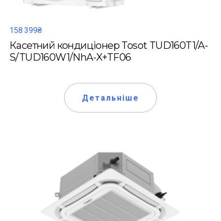
158 399₴
Касетний кондиціонер Tosot TUD160T1/A-
S/TUD160W1/NhA-X+TF06
Детальніше