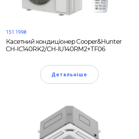
151 199₴
Касетний кондиціонер Cooper&Hunter
CH-IC140RK2/CH-IU140RM2+TF06
Детальніше