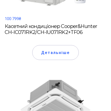
100 799₴
Касетний кондиціонер Cooper&Hunter
CH-IC071RK2/CH-IU071RK2+TF06
Детальніше