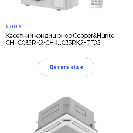
65 099₴
Касетний кондиціонер Cooper&Hunter
CH-IC035RK2/CH-IU035RK2+TF05
Детальніше