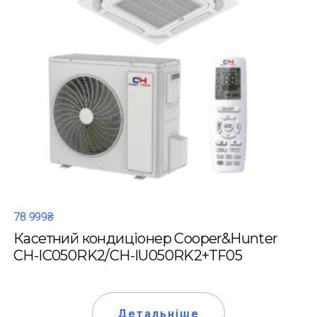
78 999₴
Касетний кондиціонер Cooper&Hunter
CH-IC050RK2/CH-IU050RK2+TF05
Детальніше