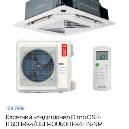
129 799₴
Касетний кондиціонер Olmo OSH-
IT60HRK4/OSH-IOU60HFK4+IN-NP