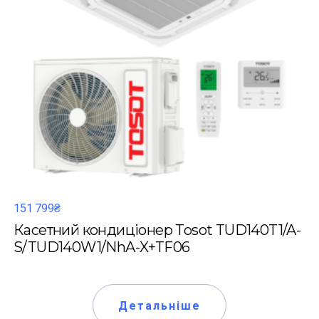
151 799₴
Касетний кондиціонер Tosot TUD140T1/A-
S/TUD140W1/NhA-X+TF06
Детальніше