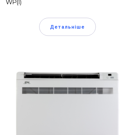
WP(I)
Детальніше