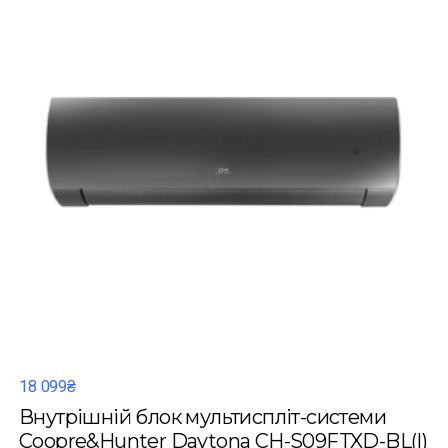
18 099₴
Внутрішній блок мультиспліт-системи
Coopre&Hunter Daytona CH-S09FTXD-BL(I)