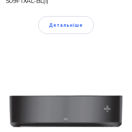
S09FTXAL-BL(I)
Детальніше