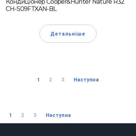
Кондиціонер Cooper&Hunter Nature R32
CH-S09FTXAN-BL
Детальніше
1
2
3
Наступна
1
2
3
Наступна