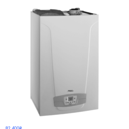
82 400₴