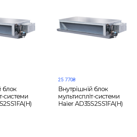
25 770₴
 блок
Внутрішній блок
т-системи
мультиспліт-системи
S2SS1FA(H)
Haier AD35S2SS1FA(H)