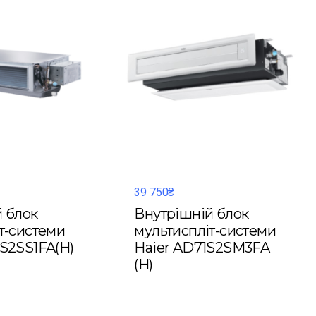
39 750₴
 блок
Внутрішній блок
т-системи
мультиспліт-системи
S2SS1FA(H)
Haier AD71S2SM3FA
(H)