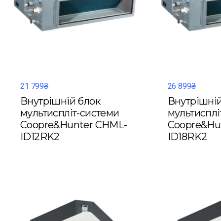
21 799₴
26 899₴
Внутрішній блок
Внутрішній
мультиспліт-системи
мультисплі
Coopre&Hunter CHML-
Coopre&Hu
ID12RK2
ID18RK2