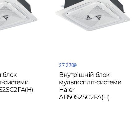
27 270₴
 блок
Внутрішній блок
т-системи
мультиспліт-системи
S2SC2FA(H)
Haier
AB50S2SC2FA(H)