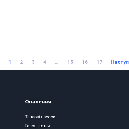
1
2
3
4
…
15
16
17
Насту
Опалення
Теплові насоси
Газові котли