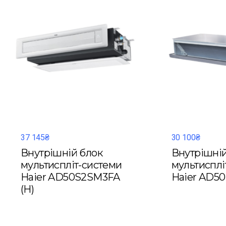
37 145₴
30 100₴
Внутрішній блок
Внутрішній
мультиспліт-системи
мультисплі
Haier AD50S2SM3FA
Haier AD50
(H)