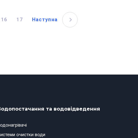
16
17
Наступна
Водопостачання та водовідведення
одонагрівачі
истеми очистки води