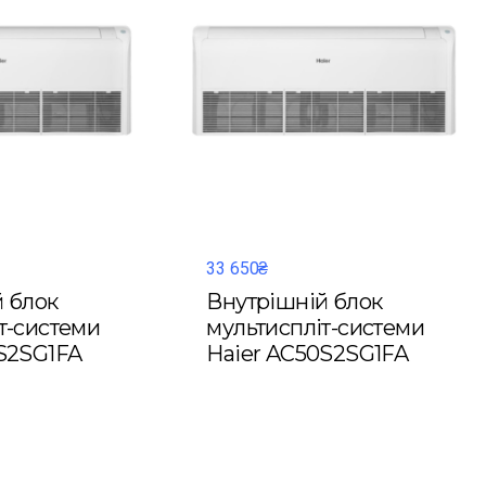
33 650₴
 блок
Внутрішній блок
т-системи
мультиспліт-системи
S2SG1FA
Haier AC50S2SG1FA