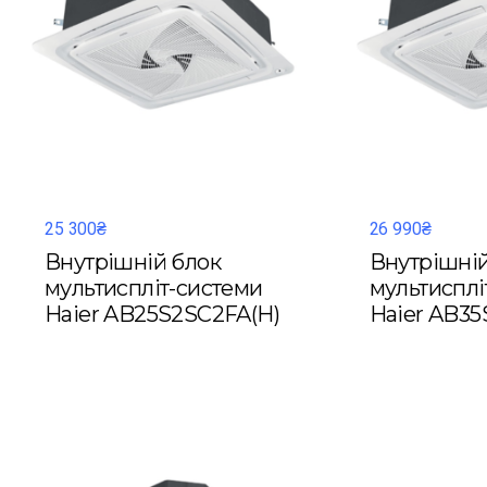
25 300₴
26 990₴
Внутрішній блок
Внутрішній
мультиспліт-системи
мультисплі
Haier AB25S2SC2FA(H)
Haier AB35