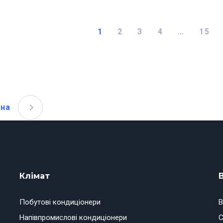
1
2
3
4
…
15
пна
Клімат
Побутові кондиціонери
В
Напівпромислові кондиціонери
С