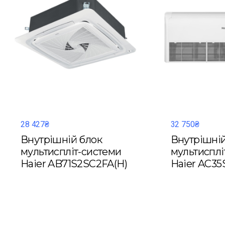
28 427₴
32 750₴
Внутрішній блок
Внутрішній
мультиспліт-системи
мультисплі
Haier AB71S2SC2FA(H)
Haier AC35