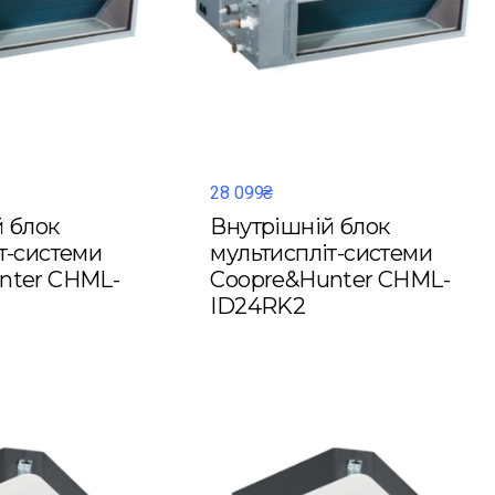
28 099₴
 блок
Внутрішній блок
т-системи
мультиспліт-системи
nter CHML-
Coopre&Hunter CHML-
ID24RK2