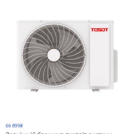
66 899₴