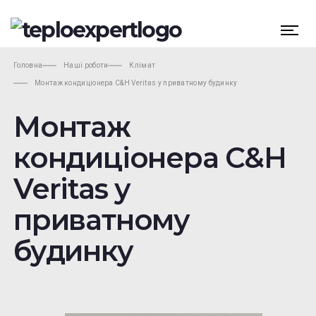
Головна
Наші роботи
Клімат
Монтаж кондиціонера C&H Veritas у приватному будинку
Монтаж
кондиціонера C&H
Veritas у
приватному
будинку