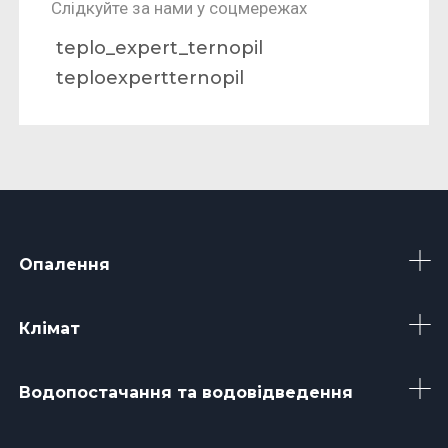
Cлідкуйте за нами у соцмережах
teplo_expert_ternopil
teploexpertternopil
Опалення
Клімат
Водопостачання та водовідведення