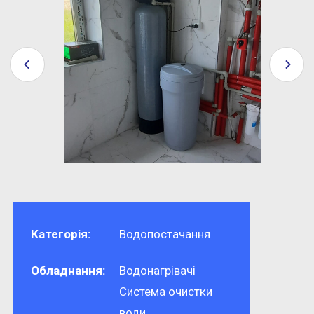
Категорія:
Водопостачання
Обладнання:
Водонагрівачі
Система очистки
води