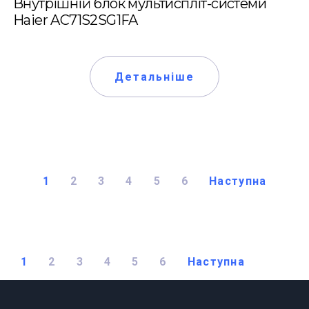
Внутрішній блок мультиспліт-системи
Haier AC71S2SG1FA
Детальніше
1
2
3
4
5
6
Наступна
1
2
3
4
5
6
Наступна