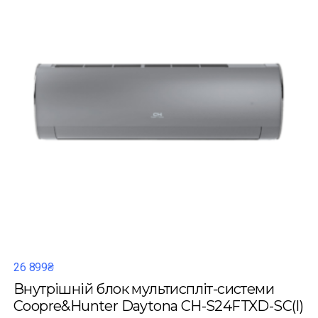
26 899₴
Внутрішній блок мультиспліт-системи
Coopre&Hunter Daytona CH-S24FTXD-SC(I)