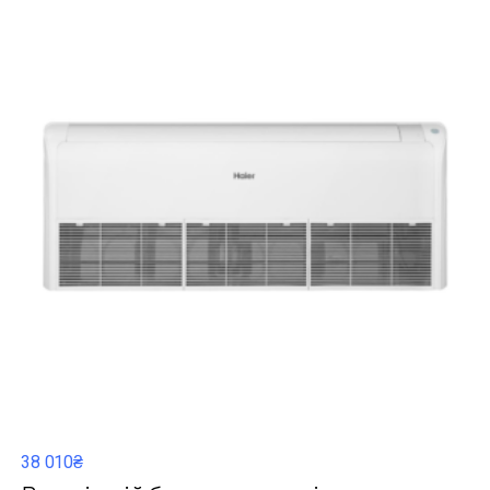
38 010₴