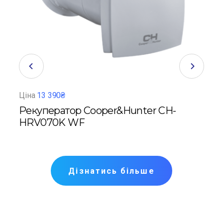
Ціна
13 390₴
Ціна
Рекуператор Cooper&Hunter CH-
Рек
HRV070K WF
M2
Дізнатись більше