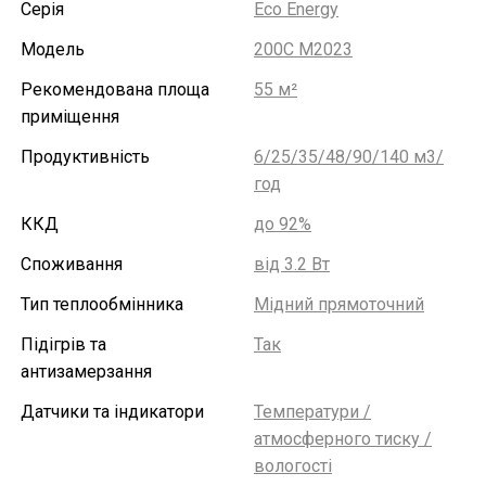
Серія
Eco Energy
Модель
200C M2023
Рекомендована площа
55 м²
приміщення
Продуктивність
6/25/35/48/90/140 м3/
год
ККД
до 92%
Споживання
від 3.2 Вт
Тип теплообмінника
Мідний прямоточний
Підігрів та
Так
антизамерзання
Датчики та індикатори
Температури /
атмосферного тиску /
вологості