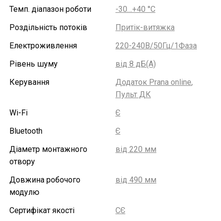
Темп. діапазон роботи
-30…+40 °С
Роздільність потоків
Притік-витяжка
Електроживлення
220-240В/50Гц/1Фаза
Рівень шуму
від 8 дБ(А)
Керування
Додаток Prana online
,
Пульт ДК
Wi-Fi
Є
Bluetooth
Є
Діаметр монтажного
від 220 мм
отвору
Довжина робочого
від 490 мм
модулю
Сертифікат якості
СЄ