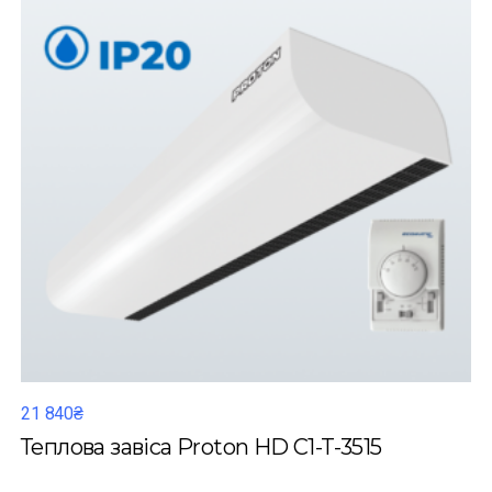
21 840₴
Теплова завіса Proton HD C1-T-3515