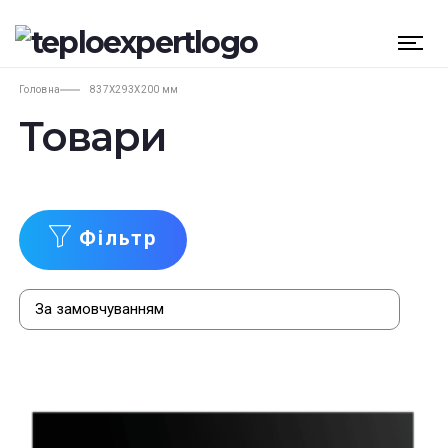
Головна
837X293X200 мм
Товари
Фільтр