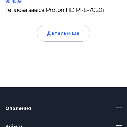
98 400₴
Теплова завіса Proton HD P1-Е-7020i
Детальніше
Опалення
Клімат