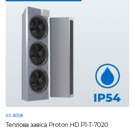
65 400₴
Теплова завіса Proton HD P1-T-7020