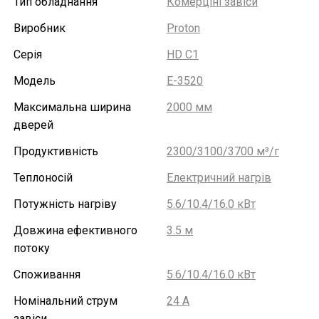
Тип обладнання
Комерціні завіси
Виробник
Proton
Серія
HD C1
Модель
E-3520
Максимальна ширина
2000 мм
дверей
Продуктивність
2300/3100/3700 м³/г
Теплоносій
Електричний нагрів
Потужність нагріву
5.6/10.4/16.0 кВт
Довжина ефективного
3.5 м
потоку
Споживання
5.6/10.4/16.0 кВт
Номінальний струм
24 А
завіси