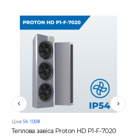
Ціна
56 100₴
Ціна
Теплова завіса Proton HD P1-F-7020
Теп