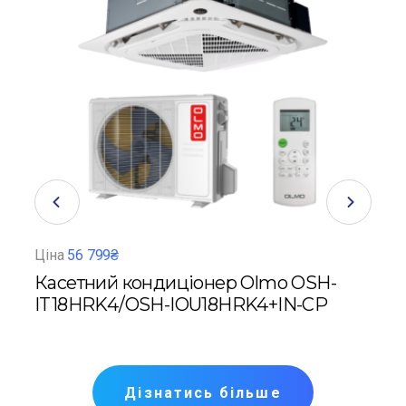
Ціна
56 799₴
Ціна
Касетний кондиціонер Olmo OSH-
Під
05
IT18HRK4/OSH-IOU18HRK4+IN-CP
Tos
X
Дізнатись більше