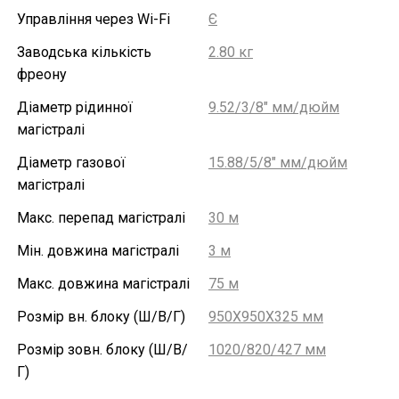
Управління через Wi-Fi
Є
Заводська кількість
2.80 кг
фреону
Діаметр рідинної
9.52/3/8" мм/дюйм
магістралі
Діаметр газової
15.88/5/8″ мм/дюйм
магістралі
Макс. перепад магістралі
30 м
Мін. довжина магістралі
3 м
Макс. довжина магістралі
75 м
Розмір вн. блоку (Ш/В/Г)
950X950X325 мм
Розмір зовн. блоку (Ш/В/
1020/820/427 мм
Г)