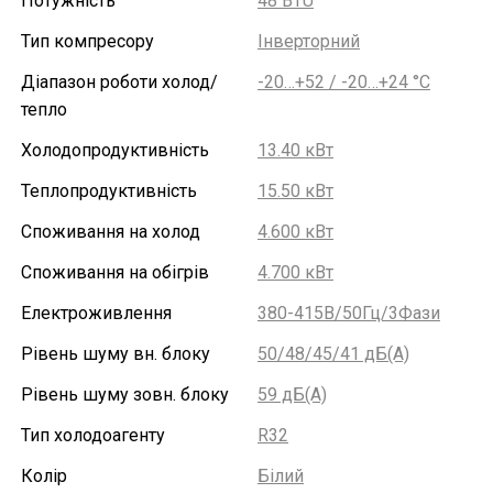
Потужність
48 BTU
Тип компресору
Інверторний
Діапазон роботи холод/
-20…+52 / -20…+24 °С
тепло
Холодопродуктивність
13.40 кВт
Теплопродуктивність
15.50 кВт
Споживання на холод
4.600 кВт
Споживання на обігрів
4.700 кВт
Електроживлення
380-415В/50Гц/3Фази
Рівень шуму вн. блоку
50/48/45/41 дБ(А)
Рівень шуму зовн. блоку
59 дБ(А)
Тип холодоагенту
R32
Колір
Білий