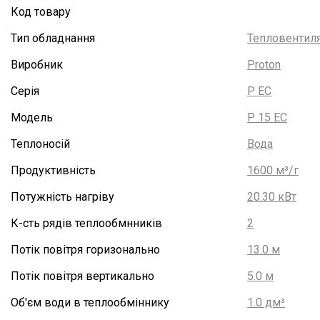
Код товару
Тип обладнання
Тепловентиля
Виробник
Proton
Серія
P EC
Модель
P 15 EC
Теплоносій
Вода
Продуктивність
1600 м³/г
Потужність нагріву
20.30 кВт
К-сть рядів теплообмнників
2
Потік повітря горизонально
13.0 м
Потік повітря вертикально
5.0 м
Об'єм води в теплообміннику
1.0 дм³