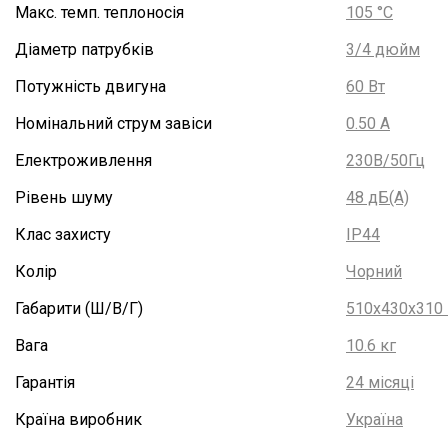
Макс. темп. теплоносія
105 °С
Діаметр патрубків
3/4 дюйм
Потужність двигуна
60 Вт
Номінальний струм завіси
0.50 А
Електроживлення
230В/50Гц
Рівень шуму
48 дБ(А)
Клас захисту
IP44
Колір
Чорний
Габарити (Ш/В/Г)
510х430х310
Вага
10.6 кг
Гарантія
24 місяці
Країна виробник
Україна