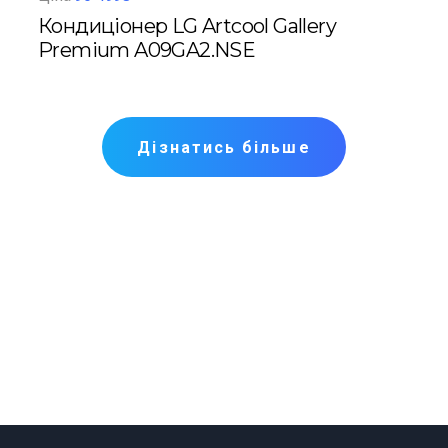
c
Кондиціонер LG Artcool Gallery
Кон
G
Premium A09GA2.NSE
Mys
Дізнатись більше