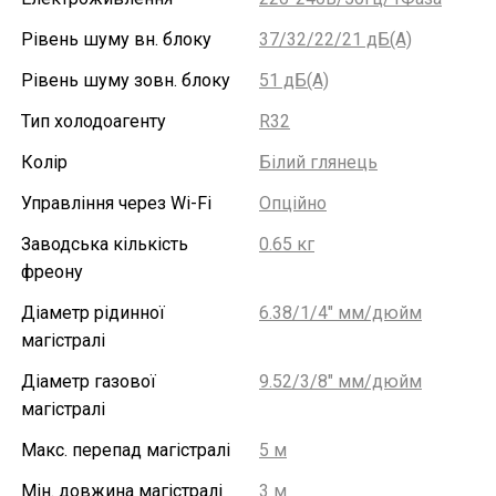
Рівень шуму вн. блоку
37/32/22/21 дБ(А)
Рівень шуму зовн. блоку
51 дБ(А)
Тип холодоагенту
R32
Колір
Білий глянець
Управління через Wi-Fi
Опційно
Заводська кількість
0.65 кг
фреону
Діаметр рідинної
6.38/1/4" мм/дюйм
магістралі
Діаметр газової
9.52/3/8" мм/дюйм
магістралі
Макс. перепад магістралі
5 м
Мін. довжина магістралі
3 м