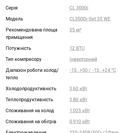
Серія
CL 3000i
Модель
CL3000i-Set 35 WE
Рекомендована площа
35 м²
приміщення
Потужність
12 BTU
Тип компресору
Інверторний
Діапазон роботи холод/
-15…+50 / -15…+24 °С
тепло
Холодопродуктивність
3.60 кВт
Теплопродуктивність
3.80 кВт
Споживання на холод
1.025 кВт
Споживання на обігрів
0.910 кВт
Електроживлення
220-240В/50Гц/1Фаза