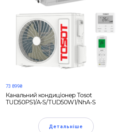
73 899₴
Канальний кондиціонер Tosot
TUD50PS1/A-S/TUD50W1/NhA-S
Детальніше