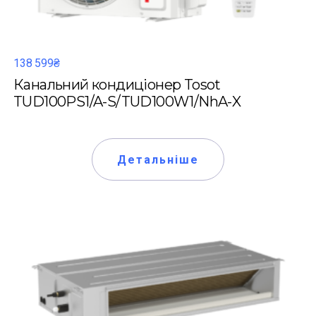
138 599₴
Канальний кондиціонер Tosot
TUD100PS1/A-S/TUD100W1/NhA-X
Детальніше