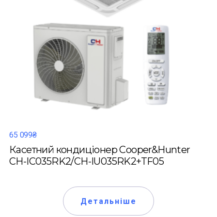
65 099₴
Касетний кондиціонер Cooper&Hunter
CH-IC035RK2/CH-IU035RK2+TF05
Детальніше