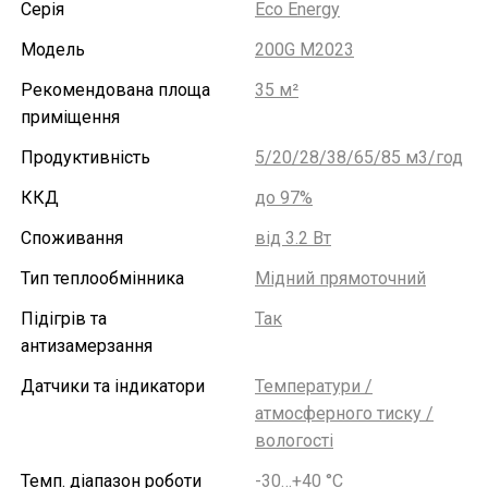
Серія
Eco Energy
Модель
200G M2023
Рекомендована площа
35 м²
приміщення
Продуктивність
5/20/28/38/65/85 м3/год
ККД
до 97%
Споживання
від 3.2 Вт
Тип теплообмінника
Мідний прямоточний
Підігрів та
Так
антизамерзання
Датчики та індикатори
Температури /
атмосферного тиску /
вологості
Темп. діапазон роботи
-30…+40 °С