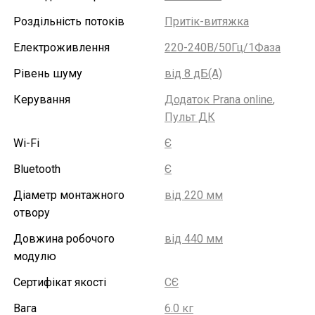
Роздільність потоків
Притік-витяжка
Електроживлення
220-240В/50Гц/1Фаза
Рівень шуму
від 8 дБ(А)
Керування
Додаток Prana online
,
Пульт ДК
Wi-Fi
Є
Bluetooth
Є
Діаметр монтажного
від 220 мм
отвору
Довжина робочого
від 440 мм
модулю
Сертифікат якості
СЄ
Вага
6.0 кг