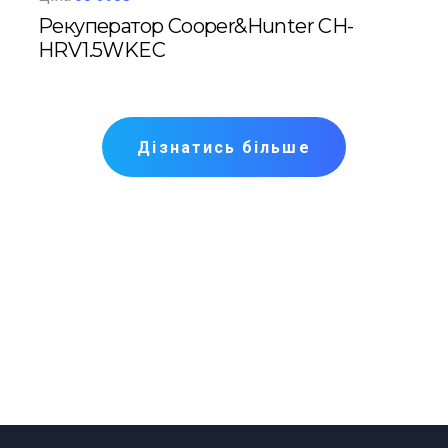
Рекуператор Cooper&Hunter CH-
Рек
HRV1.5WKEC
M2
Дізнатись більше