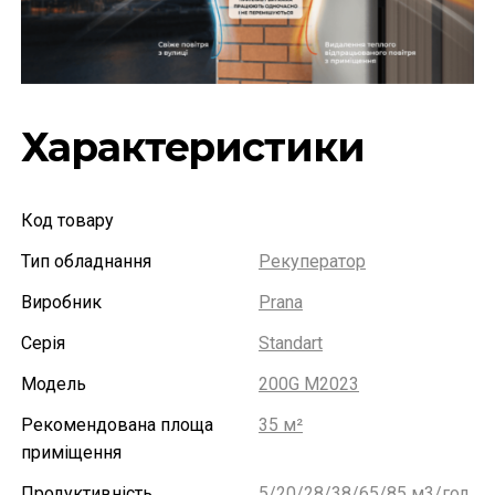
Характеристики
Код товару
Тип обладнання
Рекуператор
Виробник
Prana
Серія
Standart
Модель
200G M2023
Рекомендована площа
35 м²
приміщення
Продуктивність
5/20/28/38/65/85 м3/год