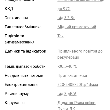
ККД
до 97%
Споживання
від 3.2 Вт
Тип теплообмінника
Мідний прямоточний
Підігрів та
Так
антизамерзання
Датчики та індикатори
Припливного повітря до
рекуперації
Темп. діапазон роботи
-30…+40 °С
Роздільність потоків
Притік-витяжка
Електроживлення
220-240В/50Гц/1Фаза
Рівень шуму
від 8 дБ(А)
Керування
Додаток Prana online
,
Пульт ДК