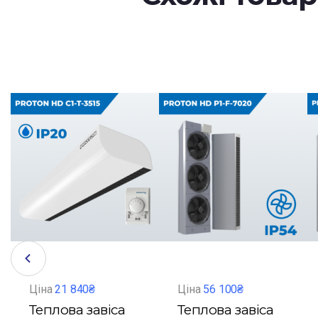
Ціна
21 840₴
Ціна
56 100₴
Теплова завіса
Теплова завіса