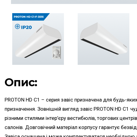
Опис:
PROTON HD C1 – серия завіс призначена для будь-яки
призначення. Зовнішній вигляд завіс PROTON HD C1 чу
різними стилями інтер’єру вестибюлів, торгових центрів
салонів. Довговічний матеріал корпусу гарантує безвід
Завіса оснащена і може комплектуватися необхідною