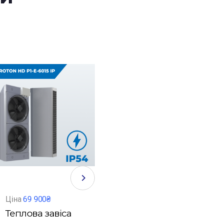
Ціна
69 900₴
Ціна
83 400₴
Ці
Теплова завіса
Теплова завіса
Т