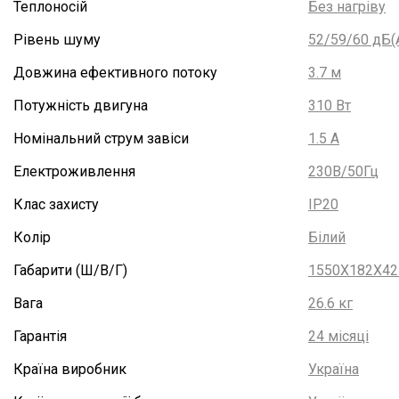
Теплоносій
Без нагріву
Рівень шуму
52/59/60 дБ(
Довжина ефективного потоку
3.7 м
Потужність двигуна
310 Вт
Номінальний струм завіси
1.5 А
Електроживлення
230В/50Гц
Клас захисту
IP20
Колір
Білий
Габарити (Ш/В/Г)
1550X182X42
Вага
26.6 кг
Гарантія
24 місяці
Країна виробник
Україна