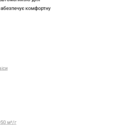
 забезпечує комфортну
віси
50 м³/г