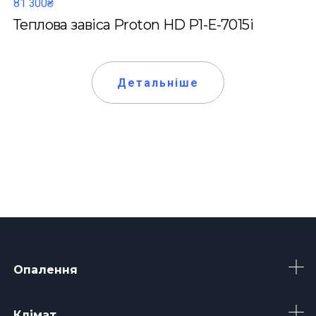
81 300₴
Теплова завіса Proton HD P1-Е-7015i
Детальніше
Опалення
Клімат