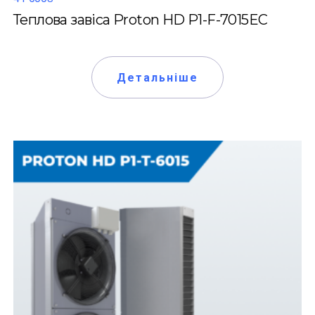
Теплова завіса Proton HD P1-F-7015EC
Детальніше