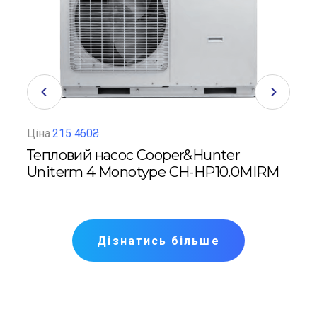
Ціна
215 460₴
Ціна
Тепловий насос Cooper&Hunter
Теп
RK
Uniterm 4 Monotype CH-HP10.0MIRM
Uni
Дізнатись більше