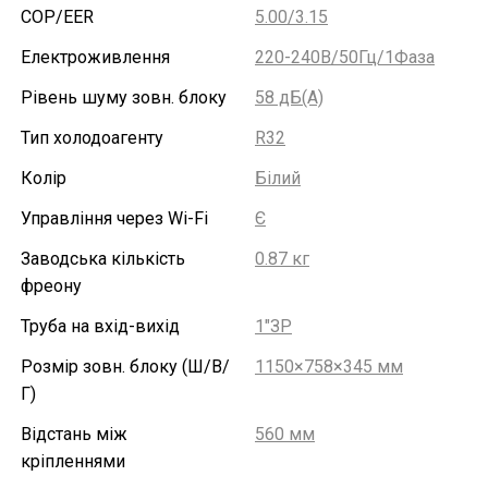
COP/EER
5.00/3.15
Електроживлення
220-240В/50Гц/1Фаза
Рівень шуму зовн. блоку
58 дБ(А)
Тип холодоагенту
R32
Колір
Білий
Управління через Wi-Fi
Є
Заводська кількість
0.87 кг
фреону
Труба на вхід-вихід
1"ЗР
Розмір зовн. блоку (Ш/В/
1150×758×345 мм
Г)
Відстань між
560 мм
кріпленнями