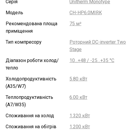
Серія
Unitherm Monotype
Модель
CH-HP6.0MIRK
Рекомендована площа
75 м²
приміщення
Тип компресору
Роторний DC-inverter Two
Stage
Діапазон роботи холод/
10…+48 / -25…+35 °С
тепло
Холодопродуктивність
5.80 кВт
(A35/W7)
Теплопродуктивність
6.00 кВт
(A7/W35)
Споживання на холод
1.320 кВт
Споживання на обігрів
1.200 кВт