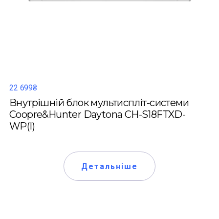
22 699₴
Внутрішній блок мультиспліт-системи
Coopre&Hunter Daytona CH-S18FTXD-
WP(I)
Детальніше