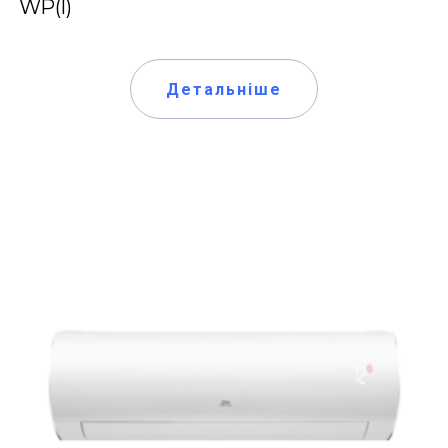
WP(I)
Детальніше