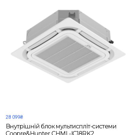
28 099₴
Внутрішній блок мультиспліт-системи
Coopre&Hunter CHML-IC18RK2