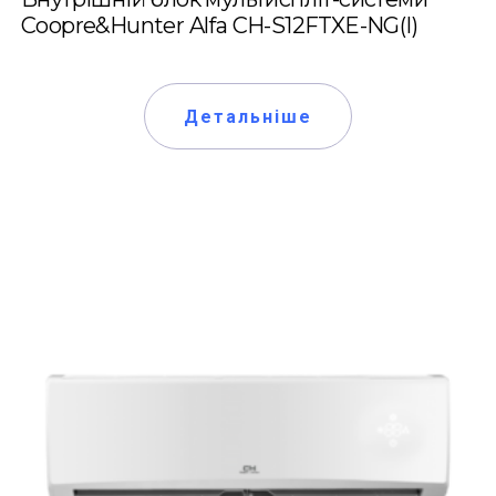
Coopre&Hunter Alfa CH-S12FTXE-NG(I)
Детальніше