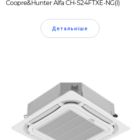
Coopre&Hunter Alfa CH-S24FTXE-NG(I)
Детальніше