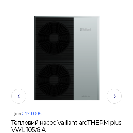
Ціна
512 000₴
Ціна
Тепловий насос Vaillant aroTHERM plus
Теп
RK
VWL 105/6 A
VWL