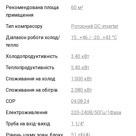
Рекомендована площа
60 м²
приміщення
Тип компресору
Роторний DC-inverter
Діапазон роботи холод/
15…+46 / -20…+43 °С
тепло
Холодопродуктивність
3.40 кВт
Теплопродуктивність
5.40 кВт
Споживання на холод
1.000 кВт
Споживання на обігрів
2.080 кВт
COP
04.08.24
Електроживлення
220-240В/50Гц/1Фаза
Труба на вхід-вихід
1 1/4"
Рівень шуму зовн. блоку
51 дБ(А)