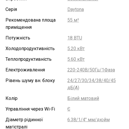
Серія
Daytona
Рекомендована площа
55 м²
приміщення
Потужність
18 BTU
Холодопродуктивність
5.20 кВт
Теплопродуктивність
5.60 кВт
Електроживлення
220-240В/50Гц/1Фаза
Рівень шуму вн. блоку
24/27/30/34/38/40/45
дБ(А)
Колір
Білий матовий
Управління через Wi-Fi
Є
Діаметр рідинної
6.38/1/4" мм/дюйм
магістралі