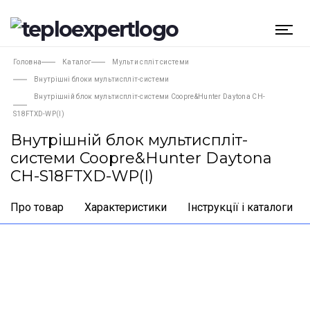
Головна
Каталог
Мульти спліт системи
Внутрішні блоки мультиспліт-системи
Внутрішній блок мультиспліт-системи Coopre&Hunter Daytona CH-
S18FTXD-WP(I)
Внутрішній блок мультиспліт-
системи Coopre&Hunter Daytona
CH-S18FTXD-WP(I)
Про товар
Характеристики
Інструкції і каталоги