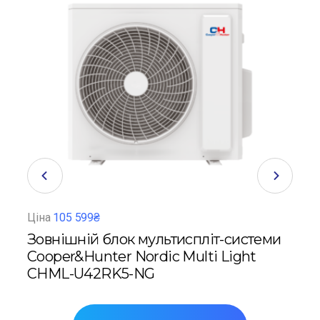
Ціна
105 599₴
Ціна
теми
Зовнішній блок мультиспліт-системи
Зов
Cooper&Hunter Nordic Multi Light
Coo
CHML-U42RK5-NG
CH