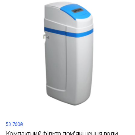
53 760₴
Компактний фільтр пом'якшення води