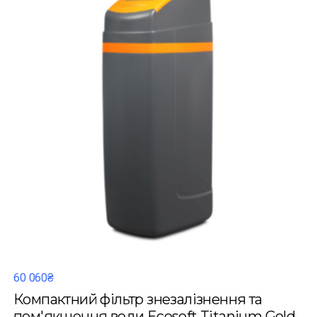
60 060₴
Компактний фільтр знезалізнення та
пом'якшення води Ecosoft Titanium Gold