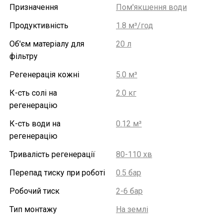
Призначення
Пом'якшення води
Продуктивність
1.8 м³/год
Об'єм матеріалу для
20 л
фільтру
Регенерація кожні
5.0 м³
К-сть солі на
2.0 кг
регенерацію
К-сть води на
0.12 м³
регенерацію
Тривалість регенерації
80-110 хв
Перепад тиску при роботі
0.5 бар
Робочий тиск
2-6 бар
Тип монтажу
На землі