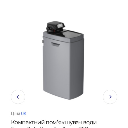
Ціна
0₴
Ціна
Компактний пом'якшувач води
Ком