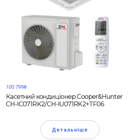
100 799₴
Касетний кондиціонер Cooper&Hunter
CH-IC071RK2/CH-IU071RK2+TF06
Детальніше