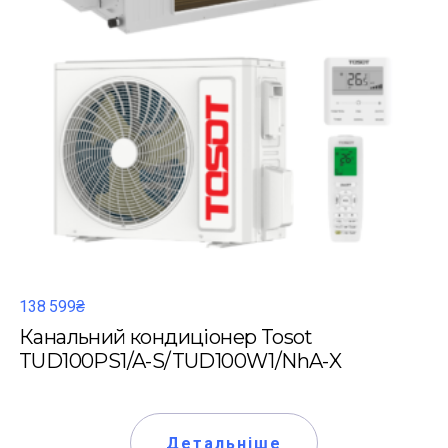
138 599₴
Канальний кондиціонер Tosot
TUD100PS1/A-S/TUD100W1/NhA-X
Детальніше