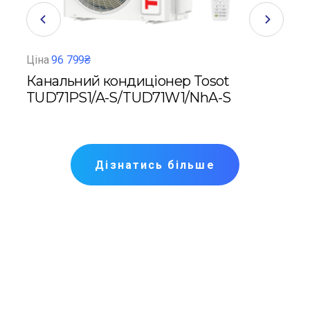
Ціна
96 799₴
Ціна
р
Канальний кондиціонер Tosot
Кан
HRK4
TUD71PS1/A-S/TUD71W1/NhA-S
TUD
Дізнатись більше