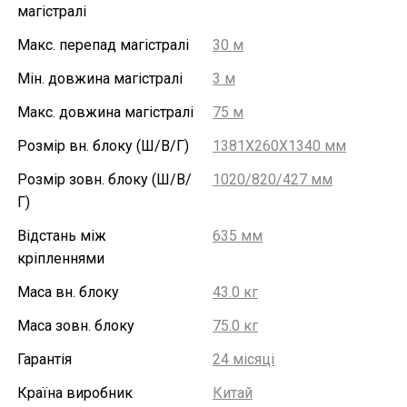
магістралі
Макс. перепад магістралі
30 м
Мін. довжина магістралі
3 м
Макс. довжина магістралі
75 м
Розмір вн. блоку (Ш/В/Г)
1381X260X1340 мм
Розмір зовн. блоку (Ш/В/
1020/820/427 мм
Г)
Відстань між
635 мм
кріпленнями
Маса вн. блоку
43.0 кг
Маса зовн. блоку
75.0 кг
Гарантія
24 місяці
Країна виробник
Китай