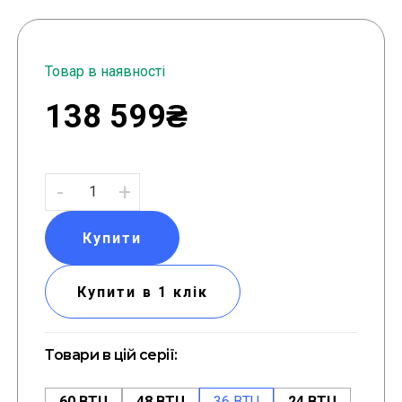
Товар в наявності
138 599₴
-
+
Купити
Купити в 1 клік
Товари в цій серії:
60 BTU
48 BTU
36 BTU
24 BTU