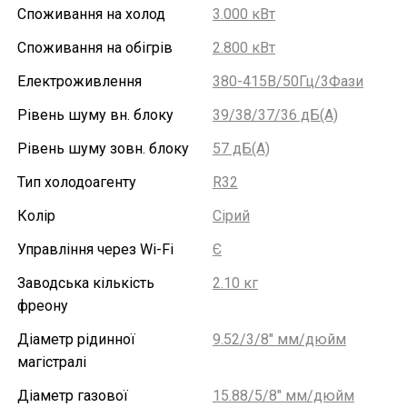
Споживання на холод
3.000 кВт
Споживання на обігрів
2.800 кВт
Електроживлення
380-415В/50Гц/3Фази
Рівень шуму вн. блоку
39/38/37/36 дБ(А)
Рівень шуму зовн. блоку
57 дБ(А)
Тип холодоагенту
R32
Колір
Сірий
Управління через Wi-Fi
Є
Заводська кількість
2.10 кг
фреону
Діаметр рідинної
9.52/3/8" мм/дюйм
магістралі
Діаметр газової
15.88/5/8″ мм/дюйм