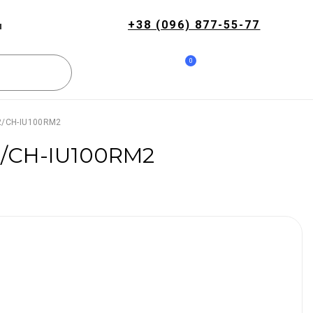
+38 (096) 877-55-77
и
0
2/CH-IU100RM2
2/CH-IU100RM2