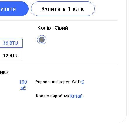
Купити
Купити в 1 клік
Колір - Сірий
36 BTU
12 BTU
тики
100
Управління через Wi-Fi
Є
м²
Країна виробник
Китай