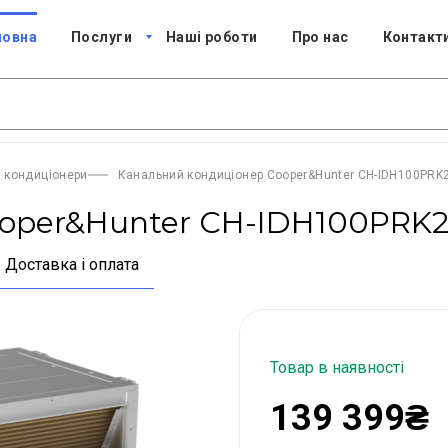
ловна
Послуги
Наші роботи
Про нас
Контакт
і кондиціонери
Канальний кондиціонер Cooper&Hunter CH-IDH100PRK
ooper&Hunter CH-IDH100PRK
Доставка і оплата
Товар в наявності
139 399₴