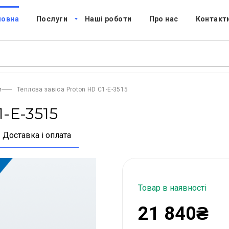
ловна
Послуги
Наші роботи
Про нас
Контакт
и
Теплова завіса Proton HD C1-Е-3515
1-Е-3515
Доставка і оплата
Товар в наявності
21 840₴