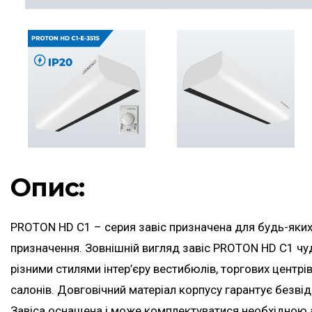
Опис:
PROTON HD C1 – серия завіс призначена для будь-яки
призначення. Зовнішній вигляд завіс PROTON HD C1 чу
різними стилями інтер’єру вестибюлів, торгових центрів
салонів. Довговічний матеріал корпусу гарантує безвід
Завіса оснащена і може комплектуватися необхідною