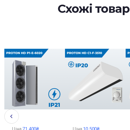
Схожі това
Ціна
71 400₴
Ціна
10 500₴