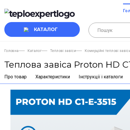
Го
КАТАЛОГ
Головна
Каталог
Теплові завіси
Комерційні теплові завіс
Теплова завіса Proton HD C
Про товар
Характеристики
Інструкції і каталоги