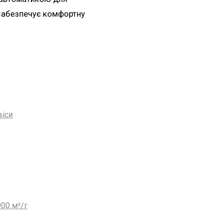
 забезпечує комфортну
віси
00 м³/г