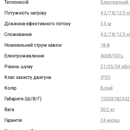
Теплоносій
Електричний 
Потужність нагріву
4.2/7.8/12.0 к
Довжина ефективного потоку
3.5 м
Споживання
4.2/7.8/12.0 к
Номінальний струм завіси
18 А
Електроживлення
400В/50Гц
Рівень шуму
51/55/59 дБ(
Клас захисту двигуна
IP20
Колір
Білий
Габарити (Ш/В/Г)
1550X182X42
Вага
30.2 кг
Гарантія
24 місяці