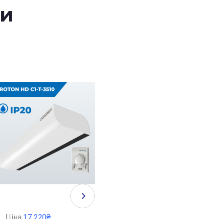
ри
Ціна
17 220₴
Ціна
36 960₴
Ці