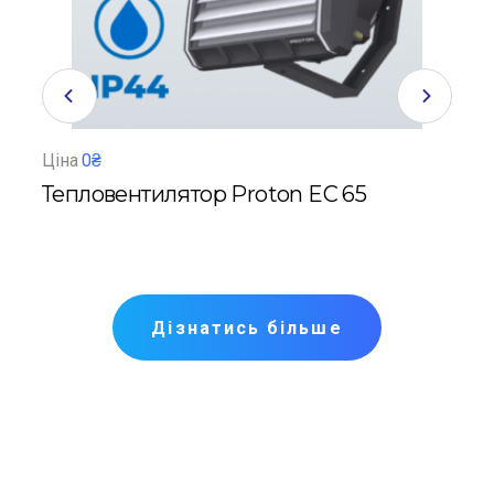
Ціна
0₴
Ціна
Тепловентилятор Proton EC 65
Теп
Дізнатись більше