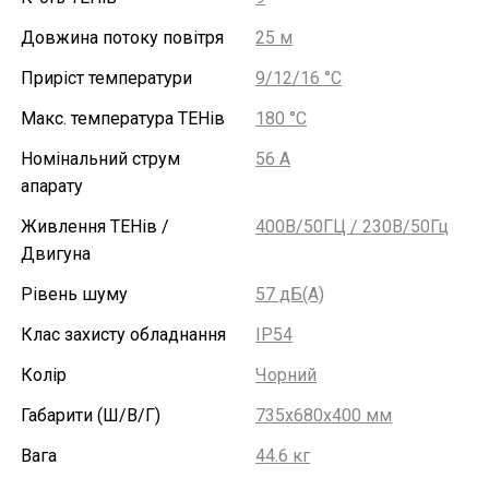
Довжина потоку повітря
25 м
Приріст температури
9/12/16 °С
Макс. температура ТЕНів
180 °С
Номінальний струм
56 А
апарату
Живлення ТЕНів /
400В/50ГЦ / 230В/50Гц
Двигуна
Рівень шуму
57 дБ(А)
Клас захисту обладнання
IP54
Колір
Чорний
Габарити (Ш/В/Г)
735х680х400 мм
Вага
44.6 кг