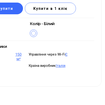
Купити
Купити в 1 клік
Колір - Білий
тики
150
Управління через Wi-Fi
Є
м²
Країна виробник
Італія