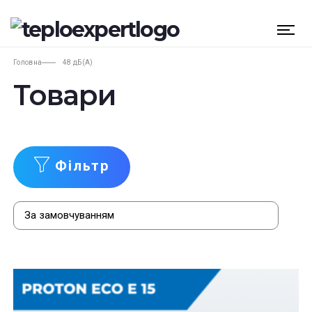
Головна
48 дБ(А)
Товари
Фільтр