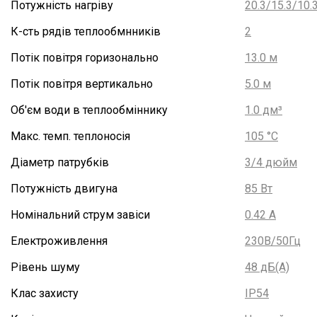
Потужність нагріву
20.3/15.3/10.
К-сть рядів теплообмнників
2
Потік повітря горизонально
13.0 м
Потік повітря вертикально
5.0 м
Об'єм води в теплообміннику
1.0 дм³
Макс. темп. теплоносія
105 °С
Діаметр патрубків
3/4 дюйм
Потужність двигуна
85 Вт
Номінальний струм завіси
0.42 А
Електроживлення
230В/50Гц
Рівень шуму
48 дБ(А)
Клас захисту
IP54