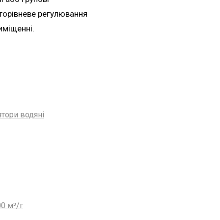
аторівневе регулювання
иміщенні.
тори водяні
0 м³/г