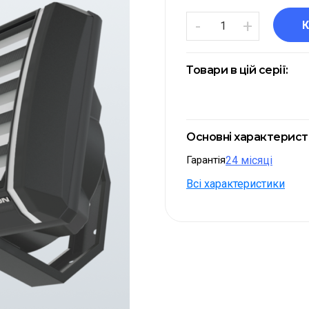
-
+
Товари в цій серії:
Основні характерис
Гарантія
24 місяці
Всі характеристики