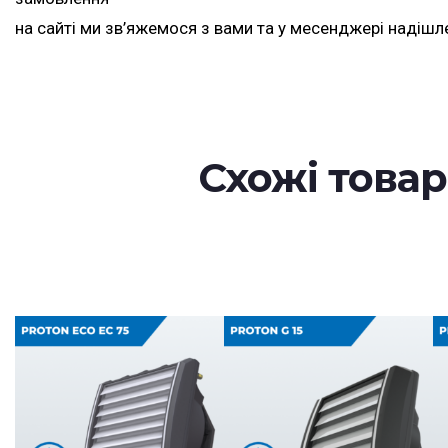
на сайті ми зв’яжемося з вами та у месенджері надішл
Схожі това