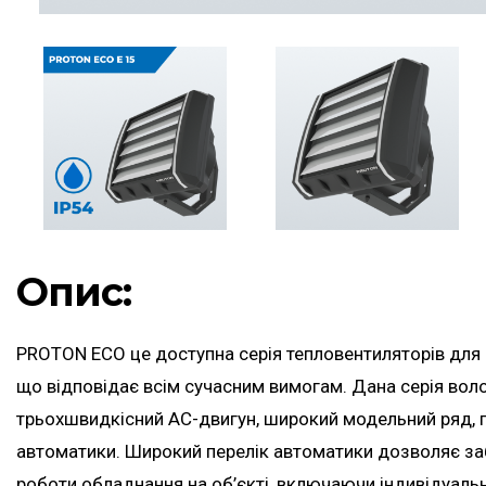
Опис:
PROTON ECO це доступна серія тепловентиляторів для
що відповідає всім сучасним вимогам. Дана серія вол
трьохшвидкісний АС-двигун, широкий модельний ряд, 
автоматики. Широкий перелік автоматики дозволяє за
роботи обладнання на об’єкті, включаючи індивідуальн