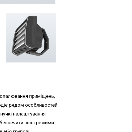
 опалювання приміщень,
одіє рядом особливостей:
гнучкі налаштування
безпечити різні режими
і або групові