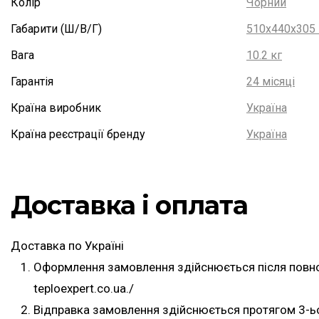
Колір
Чорний
Габарити (Ш/В/Г)
510х440х305
Вага
10.2 кг
Гарантія
24 місяці
Країна виробник
Україна
Країна реєстрації бренду
Україна
Доставка і оплата
Доставка по Україні
Оформлення замовлення здійснюється після повної
teploexpert.co.ua./
Відправка замовлення здійснюється протягом 3-ь