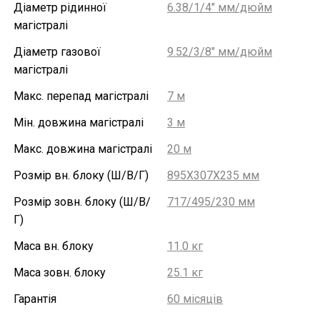
Діаметр рідинної
6.38/1/4" мм/дюйм
магістралі
Діаметр газової
9.52/3/8" мм/дюйм
магістралі
Макс. перепад магістралі
7 м
Мін. довжина магістралі
3 м
Макс. довжина магістралі
20 м
Розмір вн. блоку (Ш/В/Г)
895X307X235 мм
Розмір зовн. блоку (Ш/В/
717/495/230 мм
Г)
Маса вн. блоку
11.0 кг
Маса зовн. блоку
25.1 кг
Гарантія
60 місяців