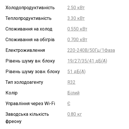
Холодопродуктивність
2.50 кВт
Теплопродуктивність
3.30 кВт
Споживання на холод
0.550 кВт
Споживання на обігрів
0.700 кВт
Електроживлення
220-240В/50Гц/1Фаза
Рівень шуму вн. блоку
19/27/35/41 дБ(А)
Рівень шуму зовн. блоку
51 дБ(А)
Тип холодоагенту
R32
Колір
Білий
Управління через Wi-Fi
Є
Заводська кількість
0.80 кг
фреону