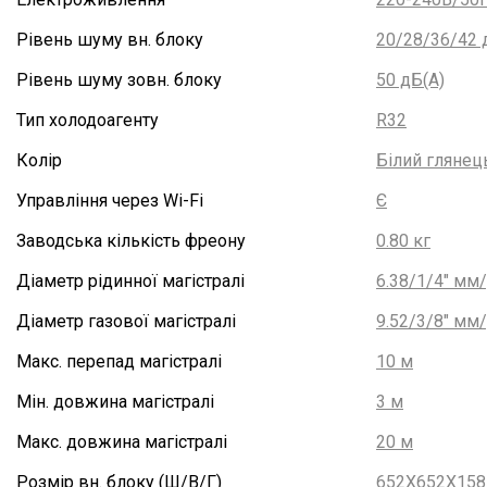
Рівень шуму вн. блоку
20/28/36/42 
Рівень шуму зовн. блоку
50 дБ(А)
Тип холодоагенту
R32
Колір
Білий глянец
Управління через Wi-Fi
Є
Заводська кількість фреону
0.80 кг
Діаметр рідинної магістралі
6.38/1/4" м
Діаметр газової магістралі
9.52/3/8" м
Макс. перепад магістралі
10 м
Мін. довжина магістралі
3 м
Макс. довжина магістралі
20 м
Розмір вн. блоку (Ш/В/Г)
652X652X158