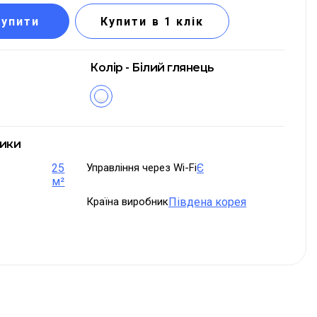
Купити
Купити в 1 клік
Колір - Білий глянець
тики
25
Управління через Wi-Fi
Є
м²
Країна виробник
Південа корея