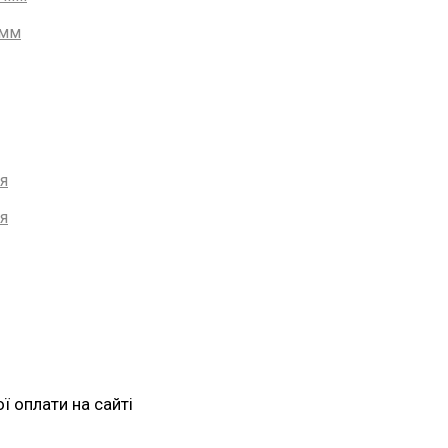
 мм
я
я
 оплати на сайті