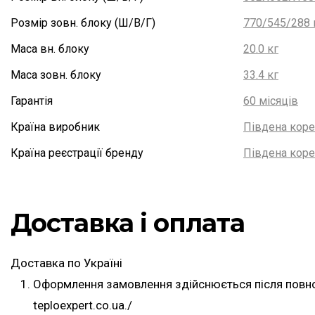
Розмір зовн. блоку (Ш/В/Г)
770/545/288
Маса вн. блоку
20.0 кг
Маса зовн. блоку
33.4 кг
Гарантія
60 місяців
Країна виробник
Південа коре
Країна реєстрації бренду
Південа коре
Доставка і оплата
Доставка по Україні
Оформлення замовлення здійснюється після повної
teploexpert.co.ua./