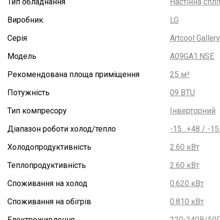
Тип обладнання
Настінна сплі
Виробник
LG
Серія
Artcool Galler
Модель
A09GA1.NSE
Рекомендована площа приміщення
25 м²
Потужність
09 BTU
Тип компресору
Інверторний
Діапазон роботи холод/тепло
-15…+48 / -1
Холодопродуктивність
2.60 кВт
Теплопродуктивність
2.60 кВт
Споживання на холод
0.620 кВт
Споживання на обігрів
0.810 кВт
Електроживлення
220-240В/50