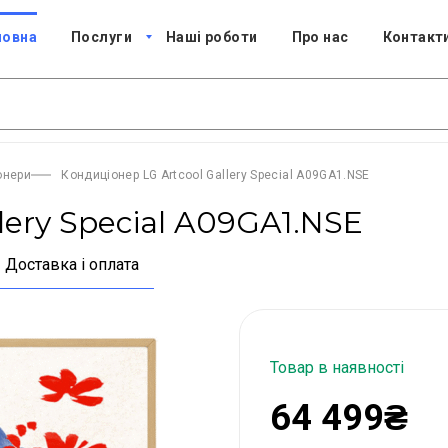
ловна
Послуги
Наші роботи
Про нас
Контакт
онери
Кондиціонер LG Artcool Gallery Special A09GA1.NSE
lery Special A09GA1.NSE
Доставка і оплата
Товар в наявності
64 499₴