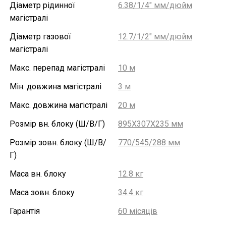
Діаметр рідинної
6.38/1/4" мм/дюйм
магістралі
Діаметр газової
12.7/1/2″ мм/дюйм
магістралі
Макс. перепад магістралі
10 м
Мін. довжина магістралі
3 м
Макс. довжина магістралі
20 м
Розмір вн. блоку (Ш/В/Г)
895X307X235 мм
Розмір зовн. блоку (Ш/В/
770/545/288 мм
Г)
Маса вн. блоку
12.8 кг
Маса зовн. блоку
34.4 кг
Гарантія
60 місяців