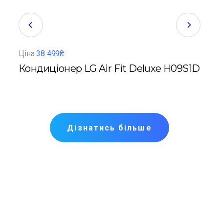
Ціна
38 499₴
Ціна
c
Кондиціонер LG Air Fit Deluxe H09S1D
Кон
G
R32
Дізнатись більше