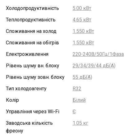
Холодопродуктивність
5.00 кВт
Теплопродуктивність
4.65 кВт
Споживання на холод
1.550 кВт
Споживання на обігрів
1.550 кВт
Електроживлення
220-240В/50Гц/1Фаза
Рівень шуму вн. блоку
29/34/39/44 дБ(А)
Рівень шуму зовн. блоку
55 дБ(А)
Тип холодоагенту
R32
Колір
Білий
Управління через Wi-Fi
Є
Заводська кількість
1.05 кг
фреону