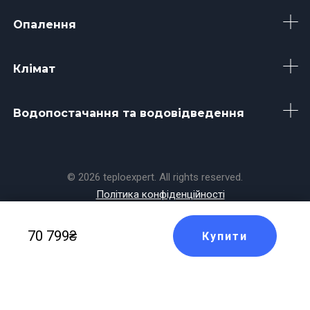
Опалення
Клімат
Водопостачання та водовідведення
© 2026 teploexpert. All rights reserved.
Політика конфіденційності
Made with
by
Koala
70 799₴
Купити
Masters