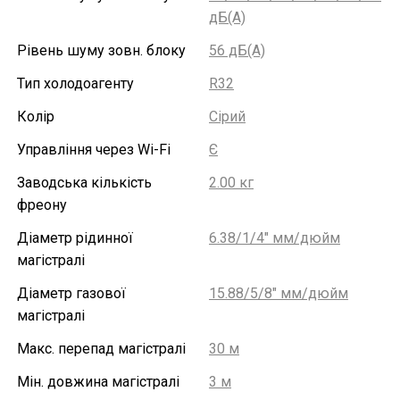
дБ(А)
Рівень шуму зовн. блоку
56 дБ(А)
Тип холодоагенту
R32
Колір
Сірий
Управління через Wi-Fi
Є
Заводська кількість
2.00 кг
фреону
Діаметр рідинної
6.38/1/4" мм/дюйм
магістралі
Діаметр газової
15.88/5/8″ мм/дюйм
магістралі
Макс. перепад магістралі
30 м
Мін. довжина магістралі
3 м