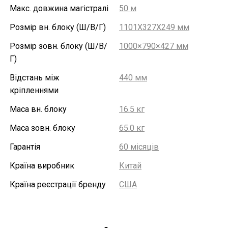
Макс. довжина магістралі
50 м
Розмір вн. блоку (Ш/В/Г)
1101X327X249 мм
Розмір зовн. блоку (Ш/В/
1000×790×427 мм
Г)
Відстань між
440 мм
кріпленнями
Маса вн. блоку
16.5 кг
Маса зовн. блоку
65.0 кг
Гарантія
60 місяців
Країна виробник
Китай
Країна реєстрації бренду
США