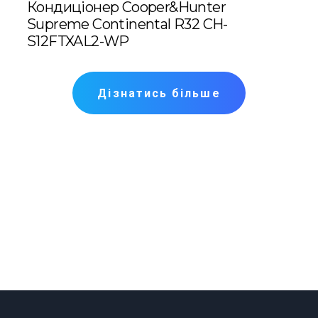
8S1D
Кондиціонер Cooper&Hunter
Кон
Supreme Continental R32 CH-
R32
S12FTXAL2-WP
Дізнатись більше