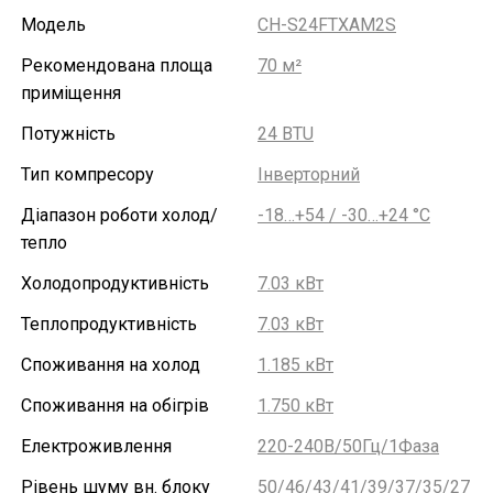
Модель
CH-S24FTXAM2S
Рекомендована площа
70 м²
приміщення
Потужність
24 BTU
Тип компресору
Інверторний
Діапазон роботи холод/
-18…+54 / -30…+24 °С
тепло
Холодопродуктивність
7.03 кВт
Теплопродуктивність
7.03 кВт
Споживання на холод
1.185 кВт
Споживання на обігрів
1.750 кВт
Електроживлення
220-240В/50Гц/1Фаза
Рівень шуму вн. блоку
50/46/43/41/39/37/35/27