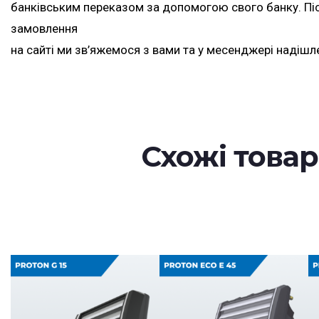
банківським переказом за допомогою свого банку. П
замовлення
на сайті ми зв’яжемося з вами та у месенджері надішл
Схожі това