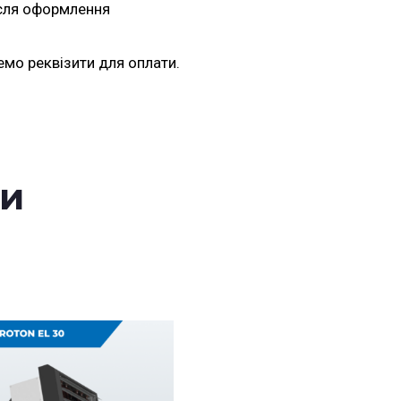
ісля оформлення
емо реквізити для оплати.
ри