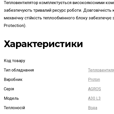
Тепловентилятор комплектується високоякісними комп
забезпечують тривалий ресурс роботи. Довговічність к
механічну стійкість теплообмінного блоку забезпечує з
Protection).
Характеристики
Код товару
Тип обладнання
Тепловентиля
Виробник
Proton
Серія
AGROS
Модель
A30 L3
Теплоносій
Вода