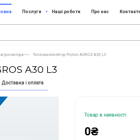
ловна
Послуги
Наші роботи
Про нас
Контакт
 агросектора
Тепловентилятор Proton AGROS A30 L3
GROS A30 L3
Доставка і оплата
Товар в наявності
0₴