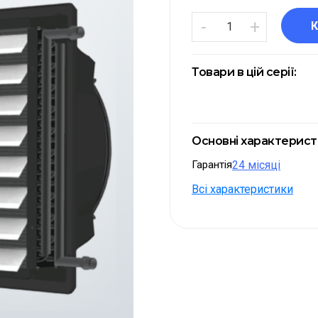
-
+
Товари в цій серії:
Основні характерис
Гарантія
24 місяці
Всі характеристики