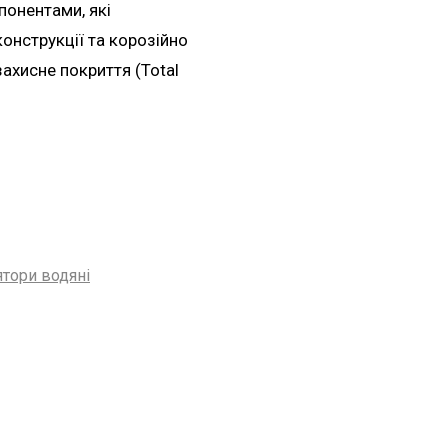
онентами, які
онструкції та корозійно
ахисне покриття (Total
тори водяні