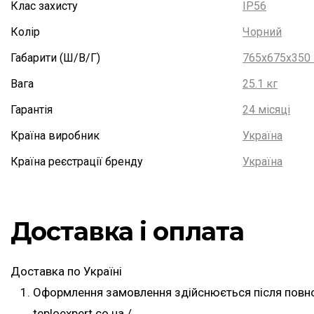
Клас захисту
IP56
Колір
Чорний
Габарити (Ш/В/Г)
765х675х350
Вага
25.1 кг
Гарантія
24 місяці
Країна виробник
Україна
Країна реєстрації бренду
Україна
Доставка і оплата
Доставка по Україні
Оформлення замовлення здійснюється після повної
teploexpert.co.ua./