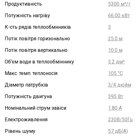
Продуктивність
5300 м³/г
Потужність нагріву
66.00 кВт
К-сть рядів теплообмнників
3
Потік повітря горизонально
25.0 м
Потік повітря вертикально
10.0 м
Об'єм води в теплообміннику
3.2 дм³
Макс. темп. теплоносія
105 °С
Діаметр патрубків
3/4 дюйм
Потужність двигуна
395 Вт
Номінальний струм завіси
1.80 А
Електроживлення
230В/50Гц
Рівень шуму
57 дБ(А)