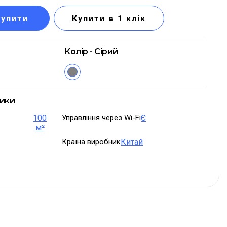
Купити
Купити в 1 клік
Колір - Сірий
тики
100
Управління через Wi-Fi
Є
м²
Країна виробник
Китай