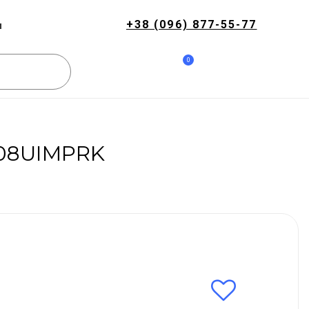
+38 (096) 877-55-77
и
0
P08UIMPRK