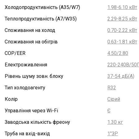
Холодопродуктивність (A35/W7)
1.98-6.10 кВт
Теплопродуктивність (A7/W35)
2.29-8.25 кВт
Споживання на холод
0.70-2.22 кВт
Споживання на обігрів
0.63-1.81 кВт
COP/EER
4.50/2.80
Електроживлення
220-240В/50
Рівень шуму зовн. блоку
37-54 дБ(А)
Тип холодоагенту
R32
Колір
Сірий
Управління через Wi-Fi
Є
Заводська кількість фреону
1.30 кг
Труба на вхід-вихід
1"ЗР