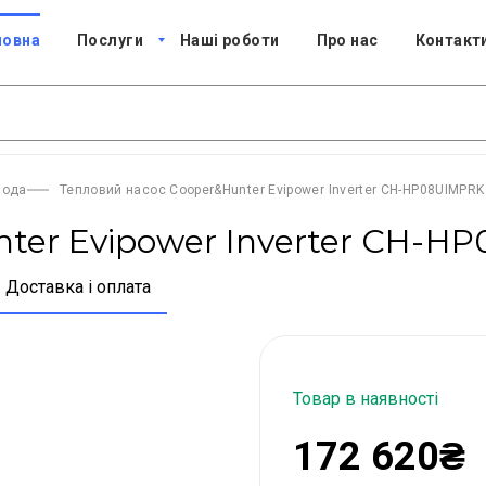
ловна
Послуги
Наші роботи
Про нас
Контакт
вода
Тепловий насос Cooper&Hunter Evipower Inverter CH-HP08UIMPRK
ter Evipower Inverter CH-H
Доставка і оплата
Товар в наявності
172 620₴