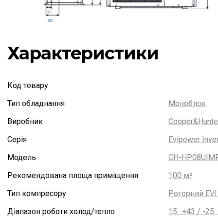
Характеристики
Код товару
Тип обладнання
Моноблок
Виробник
Cooper&Hunte
Серія
Evipower Inver
Модель
CH-HP08UIM
Рекомендована площа приміщення
100 м²
Тип компресору
Роторний EVI 
Діапазон роботи холод/тепло
15…+43 / -25