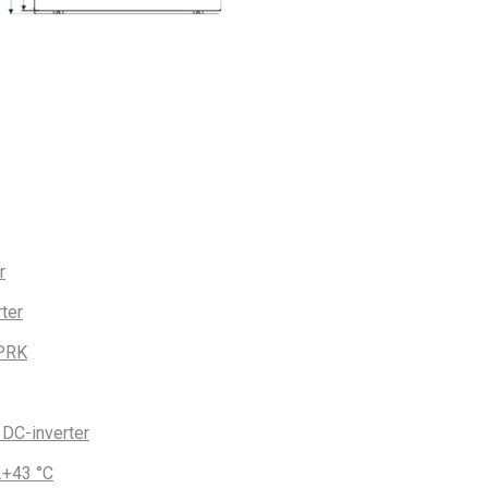
r
ter
PRK
DC-inverter
…+43 °С