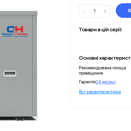
-
+
Товари в цій серії:
Основні характерис
Рекомендована площа
приміщення
Гарантія
24 місяці
Всі характеристики